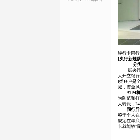
银行卡同行
[央行新规
——分类
据央行所
人开立银行
Ⅰ类账户是
减，资金风
——ATM
为防范和打
人转账，2
——同行异
鉴于个人在
规定在年底
卡就能够“