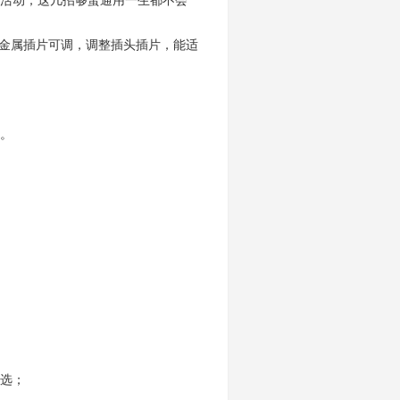
活动；这几招够蛮通用一生都不会
金属插片可调，调整插头插片，能适
。
选；