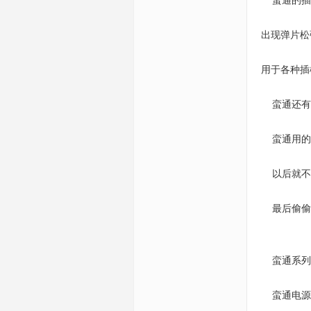
蛮通的插座
出现弹片松
用于各种插
蛮通还有
蛮通用的
以后就不需
最后偷偷地
蛮通系列
蛮通电源