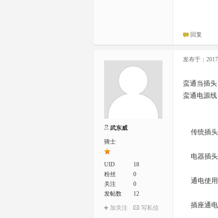
回复
发布于：2017-0
蛮通当插头
蛮通电源线
武东威
传统插头
骑士
电器插头
UID
18
粉丝
0
通电使用
关注
0
发帖数
12
插座通电
加关注
写私信