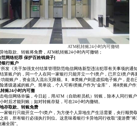
ATM机转账24小时内可撤销
异地取款、转账将免费，ATM机转账24小时内可撤销；
防范网络犯罪 保护百姓钱袋子]
银行账户
发《关于加强支付结算管理防范电信网络新型违法犯罪有关事项的通知
结算账户的，同一个人在同一家银行只能开立一个Ⅰ类户，已开立Ⅰ类户再
全功能账户，资金流入流出无限额。Ⅱ、Ⅲ类账户则是虚拟电子账户，是在
险逐级递减的账户。简单说，个人可将Ⅰ类账户作为“金库”， 将Ⅱ类账户作
机转账24小时内可撤
击电信网络诈骗，今日起，用ATM（自助柜员机）转账，除本人同行账
4小时后才能到账；如对转账存疑，可在24小时内撤销。
地存取款、转账免费
一家银行只能开立一个Ⅰ类户，为方便个人异地生产生活需要，央行顺势
之前，所有银行必须执行到位。这意味着银行卡异地同行收取“漫游费”
跑遍全国”。