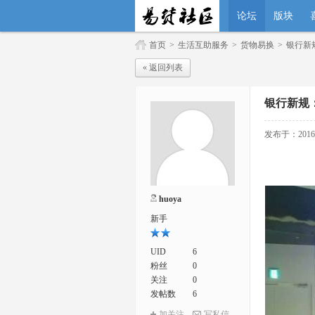
论坛
版块
首页
>
生活互助服务
>
货物易换
>
银行新
« 返回列表
银行新规
发布于：2016-1
huoya
新手
UID
6
粉丝
0
关注
0
发帖数
6
加关注
写私信