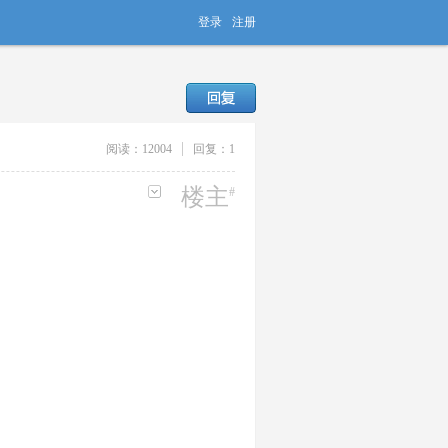
登录
注册
阅读：
12004
回复：
1
楼主
#