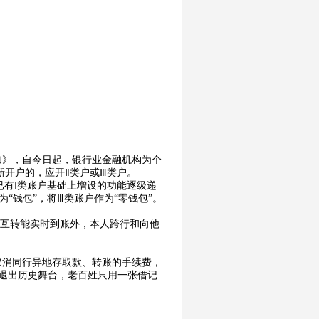
》，自今日起，银行业金融机构为个
新开户的，应开Ⅱ类户或Ⅲ类户。
已有Ⅰ类账户基础上增设的功能逐级递
为“钱包”，将Ⅲ类账户作为“零钱包”。
户互转能实时到账外，本人跨行和向他
取消同行异地存取款、转账的手续费，
将退出历史舞台，老百姓只用一张借记