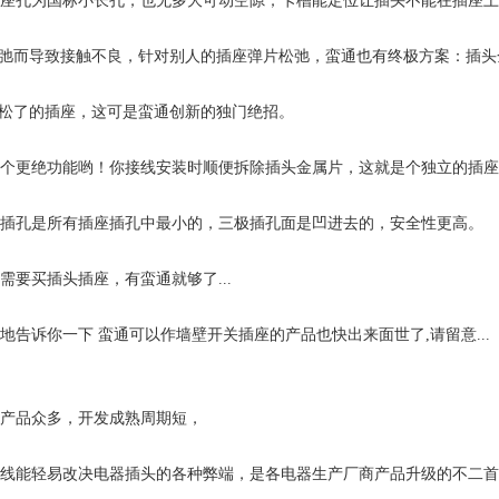
孔为国标小长孔，也无多大可动空隙；卡槽能定位让插头不能在插座上
弛而导致接触不良，针对别人的插座弹片松弛，蛮通也有终极方案：插头
松了的插座，这可是蛮通创新的独门绝招。
个更绝功能哟！你接线安装时顺便拆除插头金属片，这就是个独立的插座
插孔是所有插座插孔中最小的，三极插孔面是凹进去的，安全性更高。
要买插头插座，有蛮通就够了...
告诉你一下 蛮通可以作墙壁开关插座的产品也快出来面世了,请留意...
产品众多，开发成熟周期短，
线能轻易改决电器插头的各种弊端，是各电器生产厂商产品升级的不二首