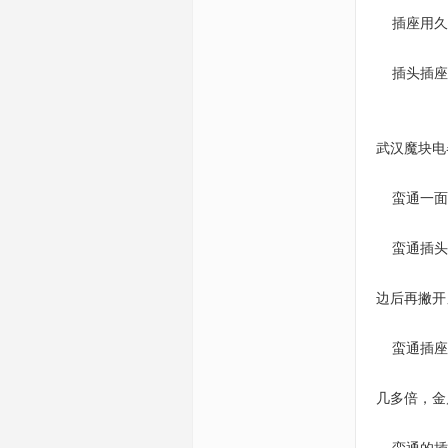
插座用久
插头插座
武汉魔块电
蛮通一面是
蛮通插头面
边后再撇开
蛮通插座功
几多倍，金