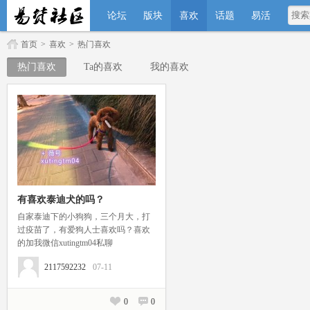
论坛
版块
喜欢
话题
易活
首页
>
喜欢
>
热门喜欢
热门喜欢
Ta的喜欢
我的喜欢
有喜欢泰迪犬的吗？
自家泰迪下的小狗狗，三个月大，打
过疫苗了，有爱狗人士喜欢吗？喜欢
的加我微信xutingtm04私聊
2117592232
07-11
0
0