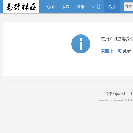
论坛
版块
喜欢
话题
易活
该用户以游客身
返回上一页
或者
关于phpwind
Powered by
phpwind v9.1.0