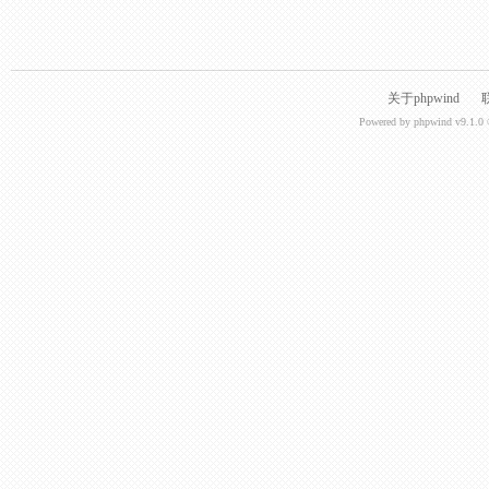
关于phpwind
Powered by
phpwind v9.1.0