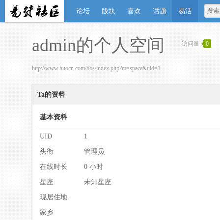
论坛
版块
喜欢
话题
易活
admin的个人空间
访问量
0
http://www.huocn.com/bbs/index.php?m=space&uid=1
Ta的资料
基本资料
UID
1
头衔
管理员
在线时长
0 小时
星座
未知星座
现居住地
家乡