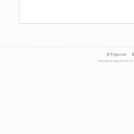
关于phpwind
Powered by
phpwind v9.1.0