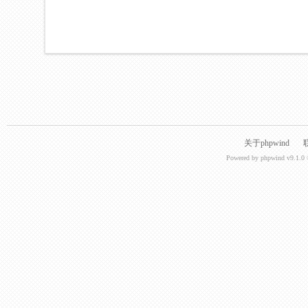
关于phpwind
Powered by
phpwind v9.1.0