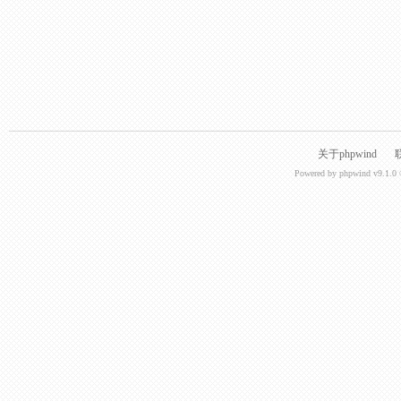
关于phpwind
Powered by
phpwind v9.1.0